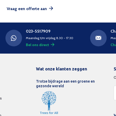
Vraag een offerte aan
023-5517909
Ch
Maandag t/m vrijdag 8.30 - 17:30
Maa
Bel ons direct
Cha
Wat onze klanten zeggen
S
O
Trotse bijdrage aan een groene en
gezonde wereld
ds
n
V