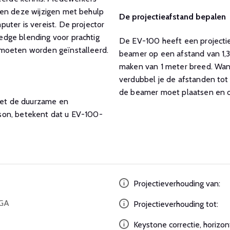
 en deze wijzigen met behulp
De projectieafstand bepalen
uter is vereist. De projector
edge blending voor prachtig
De EV-100 heeft een projectiev
 moeten worden geïnstalleerd.
beamer op een afstand van 1,3
maken van 1 meter breed. Wann
verdubbel je de afstanden tot 
de beamer moet plaatsen en of
 met de duurzame en
son, betekent dat u EV-100-
Projectieverhouding van:
XGA
Projectieverhouding tot:
Keystone correctie, horizon