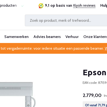
sproducten
Laagste prijsgarantie
9,1 op basis van
Al 25 jaar betrouwbaa
Kiyoh reviews
Hul
Samenwerken
Advies beamers
Verhuur
Onze klanten
 tot vergaderruimte: voor iedere situatie een passende beamer.
W
Epson
EAN code: 8715
2.779,00
In
Of vanaf
71,79
p