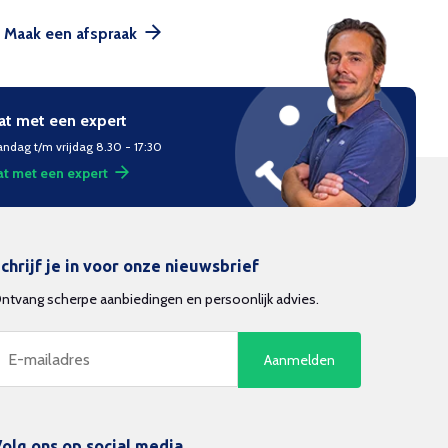
Maak een afspraak
at met een expert
ndag t/m vrijdag 8.30 - 17:30
t met een expert
chrijf je in voor onze nieuwsbrief
ntvang scherpe aanbiedingen en persoonlijk advies.
Aanmelden
olg ons op social media