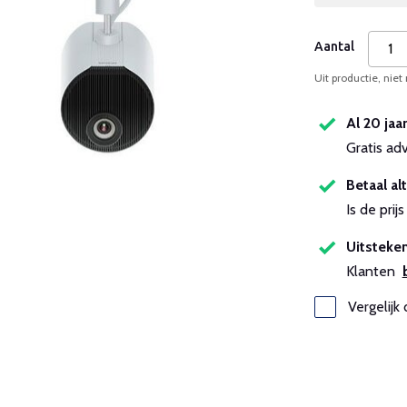
Aantal
Uit productie, niet
Al 20 jaa
Gratis ad
Betaal alt
Is de pri
Uitsteken
Klanten
Vergelijk 