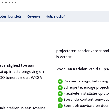
olen bundels
Reviews
Hulp nodig?
projectoren zonder verder omk
is vereist.
evendigheid toe aan
Voor- en nadelen van de Ep
ai op in elke omgeving en
 2000 lumen en een WXGA
Discreet design, behuizing 
Scherpe levendige projec
Flexibele installatie op vl
Speel de content eenvoudi
Zeer betrouwbare en duur
als creëren in een scherpe