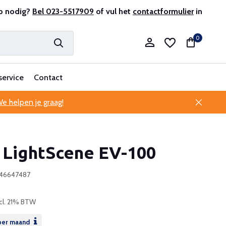
r en ervaren
p nodig?
Bel 023-5517909
Professionele klantenservice
of vul het
contactformulier
in
0
service
Contact
e helpen je graag!
Account aanmaken
 LightScene EV-100
Account aanmaken
946647487
cl. 21% BTW
er maand