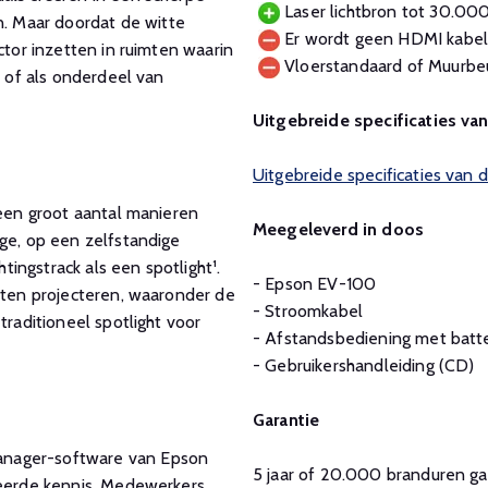
Laser lichtbron tot 30.000
. Maar doordat de witte
Er wordt geen HDMI kabe
ctor inzetten in ruimten waarin
Vloerstandaard of Muurbeu
s of als onderdeel van
Uitgebreide specificaties va
Uitgebreide specificaties van
 een groot aantal manieren
Meegeleverd in doos
age, op een zelfstandige
ingstrack als een spotlight¹.
- Epson EV-100
laten projecteren, waaronder de
- Stroomkabel
traditioneel spotlight voor
- Afstandsbediening met batte
- Gebruikershandleiding (CD)
Garantie
anager-software van Epson
5 jaar of 20.000 branduren gar
seerde kennis. Medewerkers