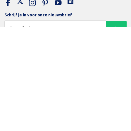
Schrijf je in voor onze nieuwsbrief
Trotse bijdrage aan een groene en gezonde wereld
Inloggen
Algemene voorwaarden
Privacy Policy
Betaalmethodes
Beamerlampenexpert
© Copyright 2026 Beamerexpert - Powered by Lightspeed