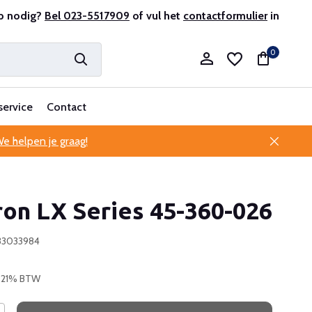
r en ervaren
p nodig?
Bel 023-5517909
Professionele klantenservice
of vul het
contactformulier
in
0
service
Contact
e helpen je graag!
Account aanmaken
on LX Series 45-360-026
Account aanmaken
33033984
. 21% BTW