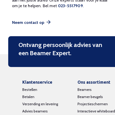
aan het juiste adres! Onze experts staan voor je klaar
om je te helpen. Bel met
023-5517909
.
Neem contact op
Ontvang persoonlijk advies van
een Beamer Expert.
Klantenservice
Ons assortiment
Bestellen
Beamers
Betalen
Beamer beugels
Verzending en levering
Projectieschermen
Advies beamers
Interactieve whiteboar