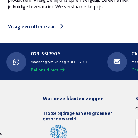
je huidige leverancier. We verslaan elke prijs.
Vraag een offerte aan
023-5517909
Ch
Maandag t/m vrijdag 8.30 - 17:30
Maa
Bel ons direct
Cha
Wat onze klanten zeggen
S
O
Trotse bijdrage aan een groene en
gezonde wereld
ds