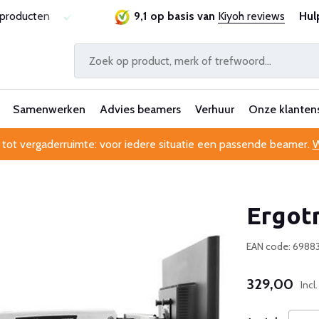
sproducten
Laagste prijsgarantie
9,1 op basis van
Al 25 jaar betrouwbaa
Kiyoh reviews
Hul
Samenwerken
Advies beamers
Verhuur
Onze klanten
 tot vergaderruimte: voor iedere situatie een passende beamer.
W
Ergotr
EAN code: 6988
329,00
Incl