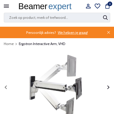
0
Persoonlijk advies?
We helpen je graag!
Home
Ergotron Interactive Arm, VHD