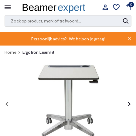
0
Persoonlijk advies?
We helpen je graag!
Home
Ergotron LearnFit