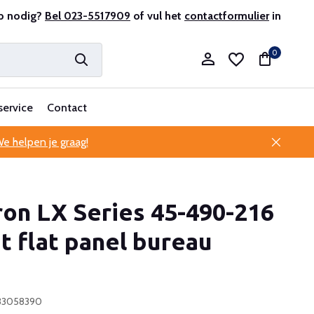
antenservice
p nodig?
Bel 023-5517909
of vul het
contactformulier
in
0
service
Contact
e helpen je graag!
Account aanmaken
on LX Series 45-490-216
Account aanmaken
t flat panel bureau
833058390