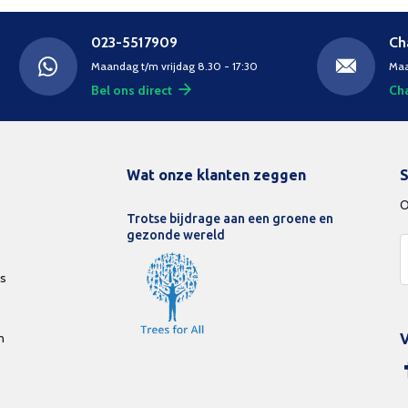
023-5517909
Ch
Maandag t/m vrijdag 8.30 - 17:30
Maa
Bel ons direct
Cha
Wat onze klanten zeggen
S
O
Trotse bijdrage aan een groene en
gezonde wereld
ds
n
V