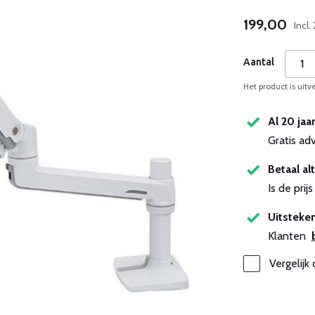
199,00
Incl
Aantal
Het product is uitv
Al 20 jaa
Gratis ad
Betaal alt
Is de pri
Uitsteken
Klanten
Vergelijk 