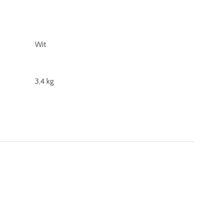
Wit
3,4 kg