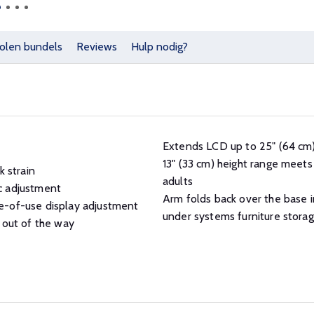
olen bundels
Reviews
Hulp nodig?
Extends LCD up to 25" (64 cm)
13" (33 cm) height range meet
 strain
adults
c adjustment
Arm folds back over the base i
-of-use display adjustment
under systems furniture storag
 out of the way