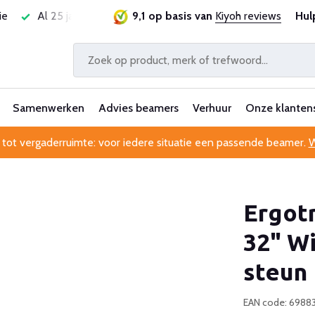
ie
Al 25 jaar betrouwbaar en ervaren
9,1 op basis van
Kiyoh reviews
Professionele kl
Hul
Samenwerken
Advies beamers
Verhuur
Onze klanten
 tot vergaderruimte: voor iedere situatie een passende beamer.
W
Ergotr
32" Wi
steun
EAN code: 698