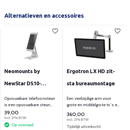
Alternatieven en accessoires
Neomounts by
Ergotron LX HD zit-
NewStar DS10-
sta bureaumontage
160SL1
Opvouwbare telefoonsteun
Een veelzijdige arm voor
is een opvouwbare steun
grote en middelgrote tv`s en
voor smartphones t/m 7 inch
monitores tot een gewicht
39,00
360,00
scherm.
van 18,1 kg.
Incl. 21% BTW
Incl. 21% BTW
Op voorraad
Tijdelijk uitverkocht