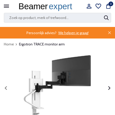
0
Persoonlijk advies?
We helpen je graag!
Home
Ergotron TRACE monitor arm