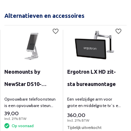
Alternatieven en accessoires
Neomounts by
Ergotron LX HD zit-
NewStar DS10-
sta bureaumontage
160SL1
Opvouwbare telefoonsteun
Een veelzijdige arm voor
is een opvouwbare steun
grote en middelgrote tv`s en
voor smartphones t/m 7 inch
monitores tot een gewicht
39,00
360,00
scherm.
van 18,1 kg.
Incl. 21% BTW
Incl. 21% BTW
Op voorraad
Tijdelijk uitverkocht