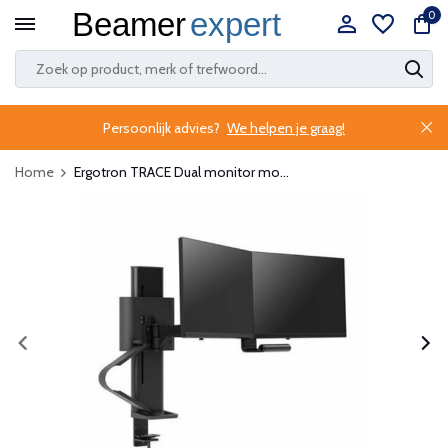
0
Persoonlijk advies?
We helpen je graag!
Home
Ergotron TRACE Dual monitor mo...