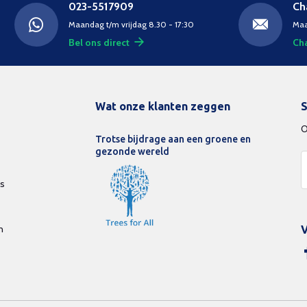
023-5517909
Ch
Maandag t/m vrijdag 8.30 - 17:30
Maa
Bel ons direct
Cha
Wat onze klanten zeggen
S
O
Trotse bijdrage aan een groene en
gezonde wereld
ds
n
V