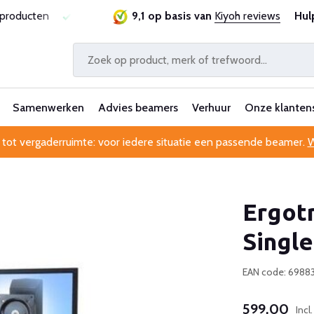
sproducten
Laagste prijsgarantie
9,1 op basis van
Al 25 jaar betrouwbaa
Kiyoh reviews
Hul
Samenwerken
Advies beamers
Verhuur
Onze klanten
 tot vergaderruimte: voor iedere situatie een passende beamer.
W
Ergot
Singl
EAN code: 698
599,00
Incl