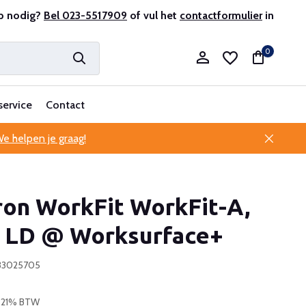
r en ervaren
p nodig?
Bel 023-5517909
Professionele klantenservice
of vul het
contactformulier
in
0
service
Contact
e helpen je graag!
Account aanmaken
ron WorkFit WorkFit-A,
Account aanmaken
e LD @ Worksurface+
833025705
. 21% BTW