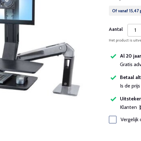
Of vanaf
15,47
Aantal
Het product is uitv
Al 20 jaa
Gratis ad
Betaal alt
Is de pri
Uitsteken
Klanten
Vergelijk 