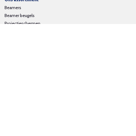
Beamers
Beamer beugels
Projectieschermen
Interactieve whiteboards
Volg ons op social media
Schrijf je in voor onze nieuwsbrief
Trotse bijdrage aan een groene en gezonde wereld