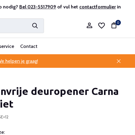
p nodig?
Bel 023-5517909
of vul het
contactformulier
in
0
service
Contact
e helpen je graag!
Account aanmaken
nvrije deuropener Carna
Account aanmaken
iet
5E+12
e: