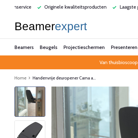
klantenservice
Originele kwaliteitsproducten
Laagste p
Beamers
Beugels
Projectieschermen
Presenteren
Van thuisbioscoop
Home
Handenvrije deuropener Carna a...