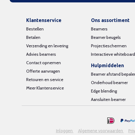
Klantenservice
Ons assortiment
Bestellen
Beamers
Betalen
Beamer beugels
Verzending en levering
Projectieschermen
Advies beamers
Interactieve whiteboar
Contact opnemen
Hulpmiddelen
Offerte aanvragen
Beamer afstand bepale
Retouren en service
Onderhoud beamer
Meer Klantenservice
Edge blending
Aansluiten beamer
Inloggen
Algemene voorwaarden
Pri