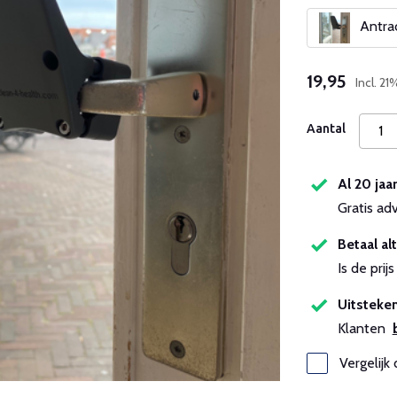
Antrac
19,95
Incl. 2
Aantal
Al 20 jaa
Gratis ad
Betaal alt
Is de pri
Uitsteken
Klanten
Vergelijk 