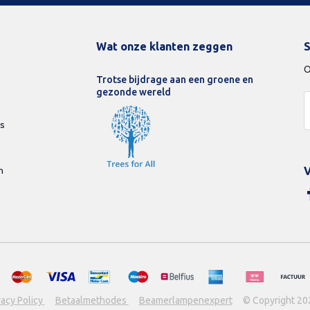
Wat onze klanten zeggen
S
O
Trotse bijdrage aan een groene en
gezonde wereld
ds
n
V
vacy Policy
Betaalmethodes
Beamerlampenexpert
© Copyright 20