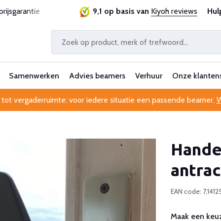
rijsgarantie
Al 25 jaar betrouwbaar en ervaren
9,1 op basis van
Kiyoh reviews
Hul
Samenwerken
Advies beamers
Verhuur
Onze klanten
 tot vergaderruimte: voor iedere situatie een passende beamer.
W
Hande
antrac
EAN code: 7,1412
Maak een keuz