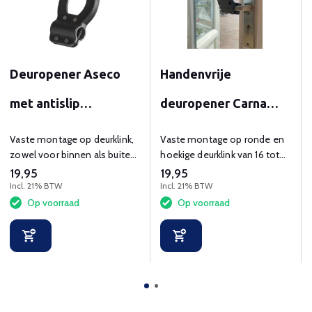
Deuropener Aseco
Handenvrije
met antislip
deuropener Carna
oppervlak
antraciet
Vaste montage op deurklink,
Vaste montage op ronde en
zowel voor binnen als buiten
hoekige deurklink van 16 tot
met antislip oppervlak.
24 mm
19,95
19,95
Incl. 21% BTW
Incl. 21% BTW
Op voorraad
Op voorraad