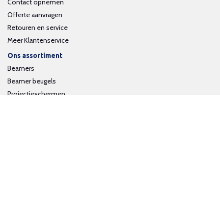
Contact opnemen
Offerte aanvragen
Retouren en service
Meer Klantenservice
Ons assortiment
Beamers
Beamer beugels
Projectieschermen
Interactieve whiteboards
Volg ons op social media
Schrijf je in voor onze nieuwsbrief