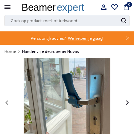
0
Persoonlijk advies?
We helpen je graag!
Home
Handenvrije deuropener Novas