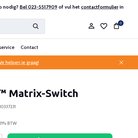
r en ervaren
p nodig?
Bel 023-5517909
Professionele klantenservice
of vul het
contactformulier
in
0
service
Contact
e helpen je graag!
Account aanmaken
 Matrix-Switch
Account aanmaken
10337231
. 21% BTW