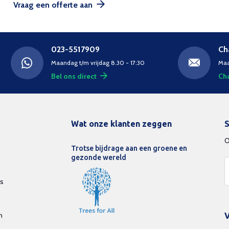
Vraag een offerte aan
023-5517909
Ch
Maandag t/m vrijdag 8.30 - 17:30
Maa
Bel ons direct
Cha
Wat onze klanten zeggen
S
O
Trotse bijdrage aan een groene en
gezonde wereld
ds
n
V