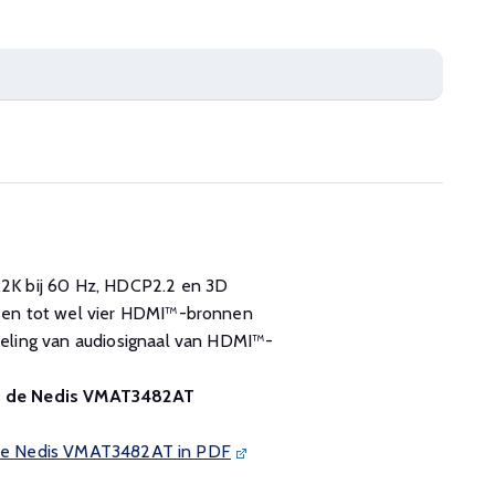
2K bij 60 Hz, HDCP2.2 en 3D
sen tot wel vier HDMI™-bronnen
eling van audiosignaal van HDMI™-
an de Nedis VMAT3482AT
n de Nedis VMAT3482AT in PDF