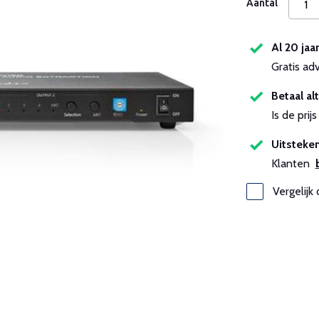
Aantal
Al 20 jaa
Gratis ad
Betaal alt
Is de pri
Uitsteken
Klanten
Vergelijk 