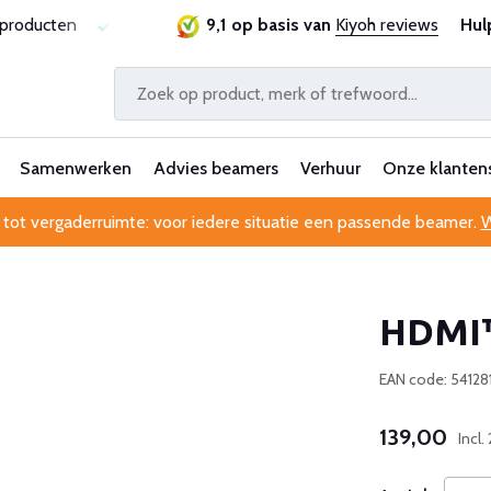
sproducten
Laagste prijsgarantie
9,1 op basis van
Al 25 jaar betrouwbaa
Kiyoh reviews
Hul
Samenwerken
Advies beamers
Verhuur
Onze klanten
 tot vergaderruimte: voor iedere situatie een passende beamer.
W
HDMI™
EAN code: 54128
139,00
Incl