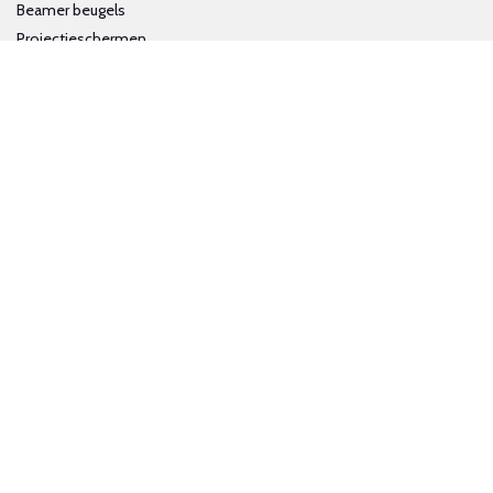
Beamer beugels
Projectieschermen
Interactieve whiteboards
Volg ons op social media
Schrijf je in voor onze nieuwsbrief
Trotse bijdrage aan een groene en gezonde wereld