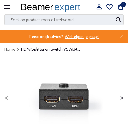
0
Persoonlijk advies?
We helpen je graag!
Home
HDMI Splitter en Switch VSWI34...