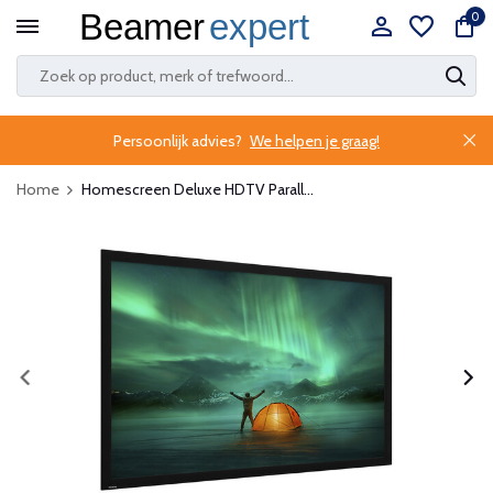
0
Persoonlijk advies?
We helpen je graag!
Home
Homescreen Deluxe HDTV Parall...