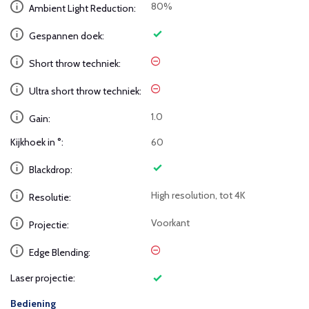
80%
Ambient Light Reduction:
Gespannen doek:
Short throw techniek:
Ultra short throw techniek:
1.0
Gain:
Kijkhoek in °:
60
Blackdrop:
High resolution, tot 4K
Resolutie:
Voorkant
Projectie:
Edge Blending:
Laser projectie:
Bediening