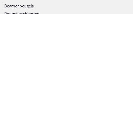
Beamer beugels
Projectieschermen
Interactieve whiteboards
Volg ons op social media
Schrijf je in voor onze nieuwsbrief
Trotse bijdrage aan een groene en gezonde wereld