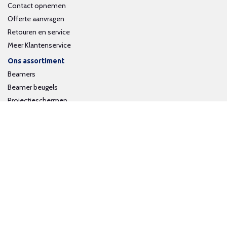
Contact opnemen
Offerte aanvragen
Retouren en service
Meer Klantenservice
Ons assortiment
Beamers
Beamer beugels
Projectieschermen
Interactieve whiteboards
Volg ons op social media
Schrijf je in voor onze nieuwsbrief