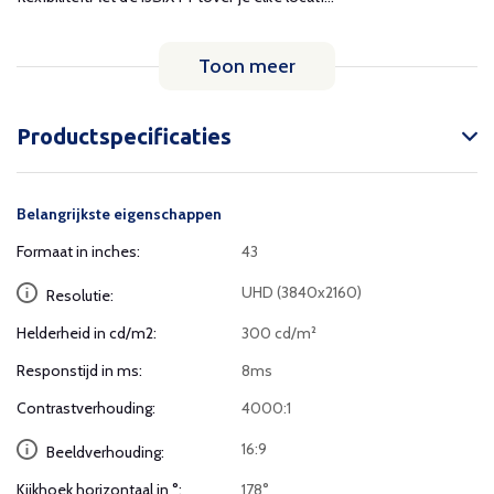
Toon meer
Productspecificaties
Belangrijkste eigenschappen
Formaat in inches:
43
UHD (3840x2160)
Resolutie:
Helderheid in cd/m2:
300 cd/m²
Responstijd in ms:
8ms
Contrastverhouding:
4000:1
16:9
Beeldverhouding:
Kijkhoek horizontaal in °:
178°