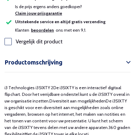
Is de prijs ergens anders goedkoper?
Claim jouw prijsgarantie
Uitstekende service en altijd gratis verzending
Klanten
beoordelen
ons met een 9,1.
Vergelijk dit product
Productomschrijving
i3 Technologies i3SIXTY 2De i3SIXTY is een interactief digitaal
flipchart. Door het verrijdbare onderstel kunt u de i3SIXTY overal in
uw organisatie inzetten.Diversiteit aan mogelijkhedenDe i3SIXTY
is geschikt voor een diversiteit aan mogelijkheden zoals online
vergaderen, browsen op het internet, het maken van notities en
het tonen van content voor uw presentatie. U kunt het scherm
van de i3SIXTY tevens delen met uw andere apparaten.360 graden
flexibiliteitMet de i3SIXTY tover je elke locati...