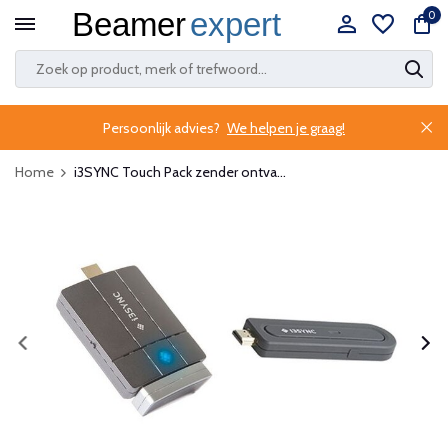
0
Persoonlijk advies?
We helpen je graag!
Home
i3SYNC Touch Pack zender ontva...