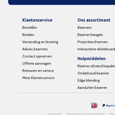
Klantenservice
Ons assortiment
Bestellen
Beamers
Betalen
Beamer beugels
Verzending en levering
Projectieschermen
Advies beamers
Interactieve whiteboar
Contact opnemen
Hulpmiddelen
Offerte aanvragen
Beamer afstand bepale
Retouren en service
Onderhoud beamer
Meer Klantenservice
Edge blending
Aansluiten beamer
Inloggen
Algemene voorwaarden
Pri