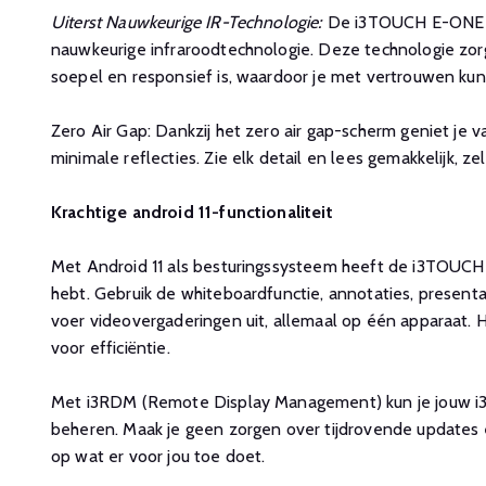
Uiterst Nauwkeurige IR-Technologie:
De i3TOUCH E-ONE w
nauwkeurige infraroodtechnologie. Deze technologie zorg
soepel en responsief is, waardoor je met vertrouwen kun
Zero Air Gap: Dankzij het zero air gap-scherm geniet je 
minimale reflecties. Zie elk detail en lees gemakkelijk, zelfs
Krachtige android 11-functionaliteit
Met Android 11 als besturingssysteem heeft de i3TOUCH
hebt. Gebruik de whiteboardfunctie, annotaties, presentat
voer videovergaderingen uit, allemaal op één apparaat. H
voor efficiëntie.
Met i3RDM (Remote Display Management) kun je jouw 
beheren. Maak je geen zorgen over tijdrovende updates e
op wat er voor jou toe doet.