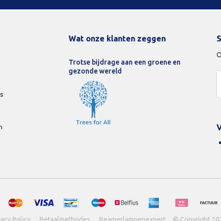
Wat onze klanten zeggen
S
O
Trotse bijdrage aan een groene en
gezonde wereld
ds
n
V
vacy Policy
Betaalmethodes
Beamerlampenexpert
© Copyright 20