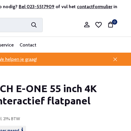
r en ervaren
p nodig?
Bel 023-5517909
Professionele klantenservice
of vul het
contactformulier
in
0
service
Contact
e helpen je graag!
Account aanmaken
CH E-ONE 55 inch 4K
Account aanmaken
teractief flatpanel
cl. 21% BTW
per maand