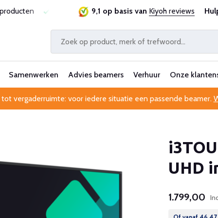
sproducten
Laagste prijsgarantie
9,1 op basis van
Al 25 jaar betrouwbaa
Kiyoh reviews
Hul
Samenwerken
Advies beamers
Verhuur
Onze klanten
 tot vergaderruimte: voor iedere situatie een passende beamer.
W
i3TOU
UHD in
1.799,00
In
Of vanaf
46,47