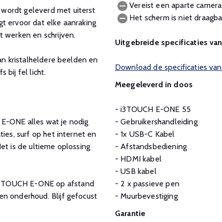
Vereist een aparte camera
ordt geleverd met uiterst
Het scherm is niet draagba
t ervoor dat elke aanraking
t werken en schrijven.
Uitgebreide specificaties v
van kristalheldere beelden en
Download de specificaties v
 bij fel licht.
Meegeleverd in doos
- i3TOUCH E-ONE 55
 E-ONE alles wat je nodig
- Gebruikershandleiding
ies, surf op het internet en
- 1x USB-C Kabel
et is de ultieme oplossing
- Afstandsbediening
- HDMI kabel
- USB kabel
i3TOUCH E-ONE op afstand
- 2 x passieve pen
n onderhoud. Blijf gefocust
- Muurbevestiging
Garantie