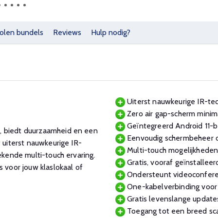
olen bundels
Reviews
Hulp nodig?
Uiterst nauwkeurige IR-te
Zero air gap-scherm minima
Geïntegreerd Android 11-be
, biedt duurzaamheid en een
Eenvoudig schermbeheer o
 uiterst nauwkeurige IR-
Multi-touch mogelijkheden
ekende multi-touch ervaring.
Gratis, vooraf geïnstallee
voor jouw klaslokaal of
Ondersteunt videoconferen
One-kabelverbinding voor a
Gratis levenslange update
Toegang tot een breed sca