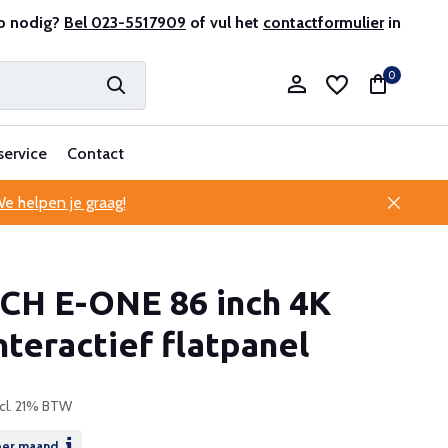
aar en ervaren
p nodig?
Bel 023-5517909
of vul het
contactformulier
in
0
service
Contact
e helpen je graag!
Account aanmaken
CH E-ONE 86 inch 4K
Account aanmaken
teractief flatpanel
ncl. 21% BTW
er maand