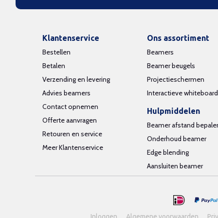
Klantenservice
Ons assortiment
Bestellen
Beamers
Betalen
Beamer beugels
Verzending en levering
Projectieschermen
Advies beamers
Interactieve whiteboar
Contact opnemen
Hulpmiddelen
Offerte aanvragen
Beamer afstand bepale
Retouren en service
Onderhoud beamer
Meer Klantenservice
Edge blending
Aansluiten beamer
Inloggen
Algemene voorwaarden
Pri