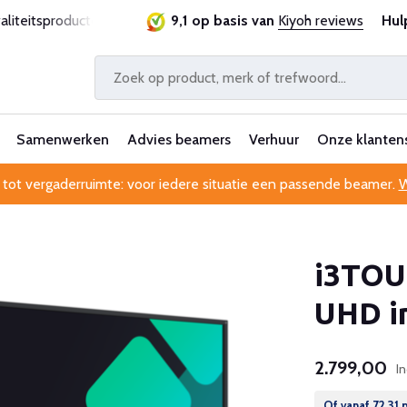
itsproducten
Laagste prijsgarantie
9,1 op basis van
Al 25 jaar betrouwb
Kiyoh reviews
Hul
Samenwerken
Advies beamers
Verhuur
Onze klanten
 tot vergaderruimte: voor iedere situatie een passende beamer.
W
i3TOU
UHD in
2.799,00
I
Of vanaf
72,31
p