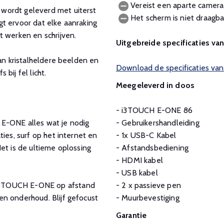
Vereist een aparte camera
ordt geleverd met uiterst
Het scherm is niet draagba
t ervoor dat elke aanraking
t werken en schrijven.
Uitgebreide specificaties v
van kristalheldere beelden en
Download de specificaties v
 bij fel licht.
Meegeleverd in doos
- i3TOUCH E-ONE 86
 E-ONE alles wat je nodig
- Gebruikershandleiding
ies, surf op het internet en
- 1x USB-C Kabel
et is de ultieme oplossing
- Afstandsbediening
- HDMI kabel
- USB kabel
i3TOUCH E-ONE op afstand
- 2 x passieve pen
n onderhoud. Blijf gefocust
- Muurbevestiging
Garantie