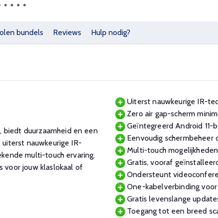
olen bundels
Reviews
Hulp nodig?
Uiterst nauwkeurige IR-te
Zero air gap-scherm minima
Geïntegreerd Android 11-be
, biedt duurzaamheid en een
Eenvoudig schermbeheer o
 uiterst nauwkeurige IR-
Multi-touch mogelijkheden
ekende multi-touch ervaring.
Gratis, vooraf geïnstallee
voor jouw klaslokaal of
Ondersteunt videoconferen
One-kabelverbinding voor a
Gratis levenslange update
Toegang tot een breed sca