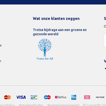
Wat onze klanten zeggen
S
O
Trotse bijdrage aan een groene en
gezonde wereld
ds
n
V
vacy Policy
Betaalmethodes
Beamerlampenexpert
© Copyright 20