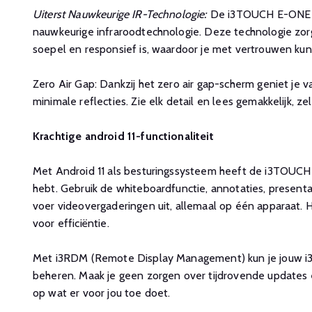
Uiterst Nauwkeurige IR-Technologie:
De i3TOUCH E-ONE w
nauwkeurige infraroodtechnologie. Deze technologie zorg
soepel en responsief is, waardoor je met vertrouwen kun
Zero Air Gap: Dankzij het zero air gap-scherm geniet je 
minimale reflecties. Zie elk detail en lees gemakkelijk, zelfs
Krachtige android 11-functionaliteit
Met Android 11 als besturingssysteem heeft de i3TOUCH
hebt. Gebruik de whiteboardfunctie, annotaties, presentat
voer videovergaderingen uit, allemaal op één apparaat. H
voor efficiëntie.
Met i3RDM (Remote Display Management) kun je jouw 
beheren. Maak je geen zorgen over tijdrovende updates e
op wat er voor jou toe doet.