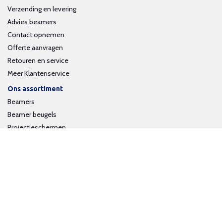
Verzending en levering
Advies beamers
Contact opnemen
Offerte aanvragen
Retouren en service
Meer Klantenservice
Ons assortiment
Beamers
Beamer beugels
Projectieschermen
Interactieve whiteboards
Volg ons op social media
Schrijf je in voor onze nieuwsbrief