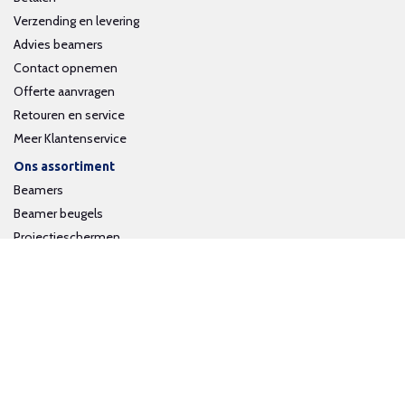
Verzending en levering
Advies beamers
Contact opnemen
Offerte aanvragen
Retouren en service
Meer Klantenservice
Ons assortiment
Beamers
Beamer beugels
Projectieschermen
Interactieve whiteboards
Volg ons op social media
Schrijf je in voor onze nieuwsbrief