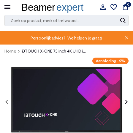
0
Persoonlijk advies?
We helpen je graag!
Home
i3TOUCH X-ONE 75 inch 4K UHD i...
Aanbieding -6%