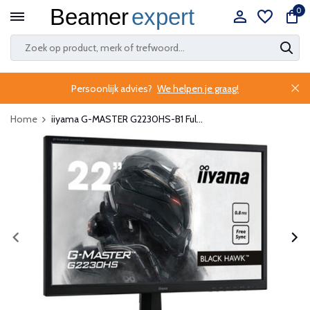
0
Persoonlijk advies?
We helpen je graag!
Home
iiyama G-MASTER G2230HS-B1 Ful...