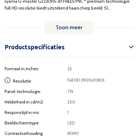
iiyama G-master G2230HS-B1 FREESYNC™ premium technologie.
Full HD resolutie biedt uitstekend haarscherp beeld. Sl...
Toon meer
Productspecificaties
Formaat in inches:
22
Full HD (1920x1080)
Resolutie:
Panel-technologie:
TN
Helderheid in cd/m2:
250
Responstijd in ms:
1
Beeldschermtype:
LED
Contrastverhouding:
80M:1