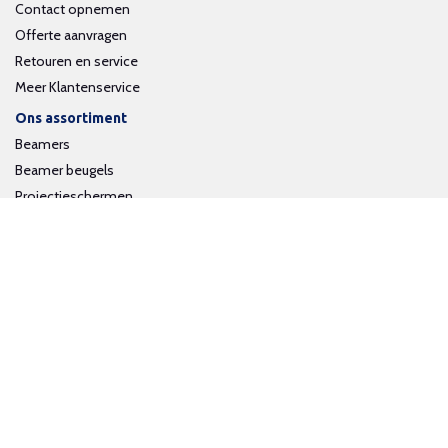
Contact opnemen
Offerte aanvragen
Retouren en service
Meer Klantenservice
Ons assortiment
Beamers
Beamer beugels
Projectieschermen
Interactieve whiteboards
Volg ons op social media
Schrijf je in voor onze nieuwsbrief