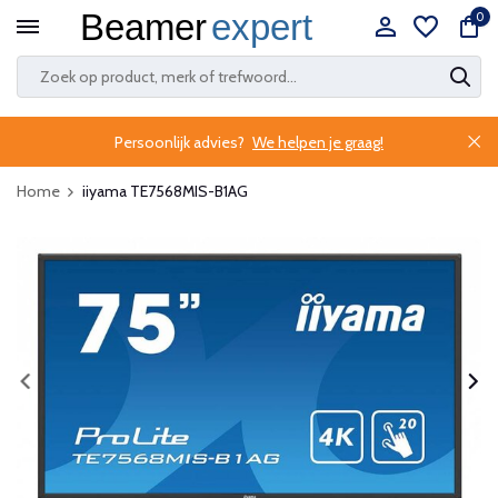
0
Persoonlijk advies?
We helpen je graag!
Home
iiyama TE7568MIS-B1AG