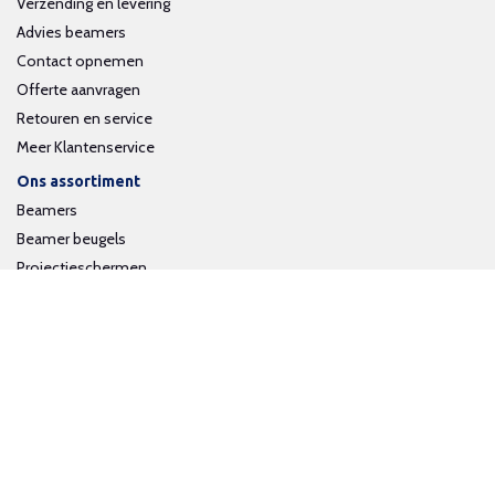
Verzending en levering
Advies beamers
Contact opnemen
Offerte aanvragen
Retouren en service
Meer Klantenservice
Ons assortiment
Beamers
Beamer beugels
Projectieschermen
Interactieve whiteboards
Volg ons op social media
Schrijf je in voor onze nieuwsbrief