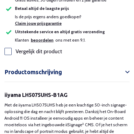
Gratis advies, 30 dagen omruilen en 2 jaar garantie
Betaal altijd de laagste prijs
Is de prijs ergens anders goedkoper?
Claim jouw prijsgarantie
Uitstekende service en altijd gratis verzending
Klanten
beoordelen
ons met een 9,1.
Vergelijk dit product
Productomschrijving
iiyama LH5075UHS-B1AG
Met de iiyama LH5075UHS heb je een krachtige 50-inch signage-
oplossing die dag en nacht blijft presteren. Dankzij het On-Board
Android 11 OS installeer je eenvoudig apps en beheer je content
moeiteloos via het ingebouwde iiSignage² CMS. Of je het scherm
nu in landscape of portrait modus gebruikt, je hebt altijd de