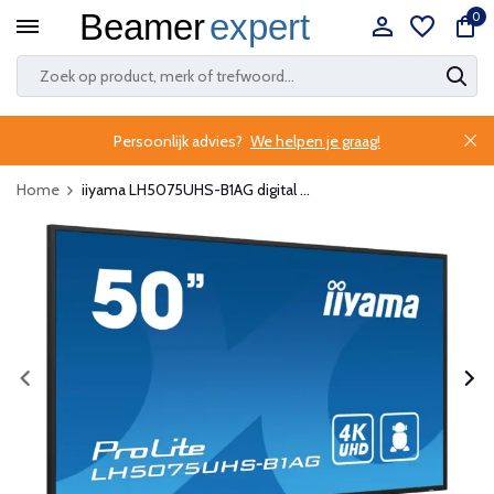
0
Persoonlijk advies?
We helpen je graag!
Home
iiyama LH5075UHS-B1AG digital ...