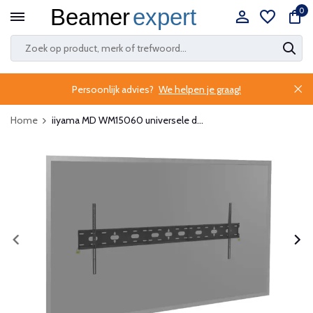
0
Persoonlijk advies?
We helpen je graag!
Home
iiyama MD WM15060 universele d...