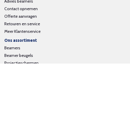
Advies beamers
Contact opnemen
Offerte aanvragen
Retouren en service
Meer Klantenservice
Ons assortiment
Beamers
Beamer beugels
Projectieschermen
Interactieve whiteboards
Volg ons op social media
Schrijf je in voor onze nieuwsbrief