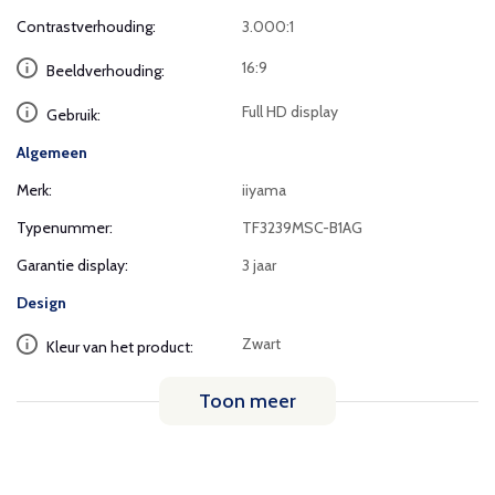
Contrastverhouding:
3.000:1
16:9
Beeldverhouding:
Full HD display
Gebruik:
Algemeen
Merk:
iiyama
Typenummer:
TF3239MSC-B1AG
Garantie display:
3 jaar
Design
Zwart
Kleur van het product:
Toon meer