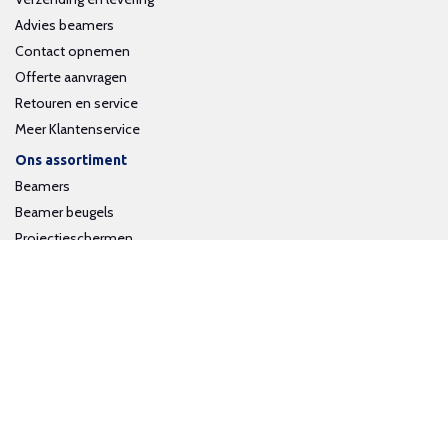
Advies beamers
Contact opnemen
Offerte aanvragen
Retouren en service
Meer Klantenservice
Ons assortiment
Beamers
Beamer beugels
Projectieschermen
Interactieve whiteboards
Volg ons op social media
Schrijf je in voor onze nieuwsbrief