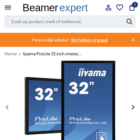
0
Persoonlijk advies?
We helpen je graag!
Home
Iiyama ProLite 32 inch interac...