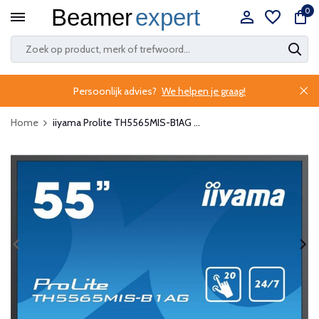
0
Persoonlijk advies?
We helpen je graag!
Home
iiyama Prolite TH5565MIS-B1AG ...