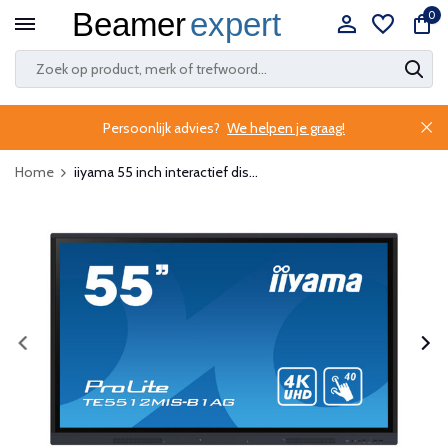
0
Persoonlijk advies?
We helpen je graag!
Home
iiyama 55 inch interactief dis...