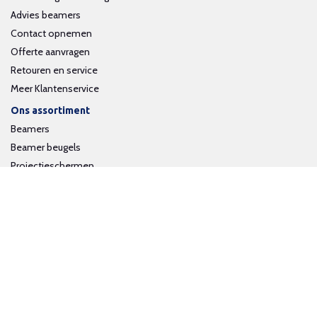
Advies beamers
Contact opnemen
Offerte aanvragen
Retouren en service
Meer Klantenservice
Ons assortiment
Beamers
Beamer beugels
Projectieschermen
Interactieve whiteboards
Volg ons op social media
Schrijf je in voor onze nieuwsbrief