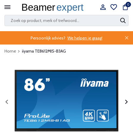
0
Persoonlijk advies?
We helpen je graag!
Home
iiyama TE8612MIS-B3AG