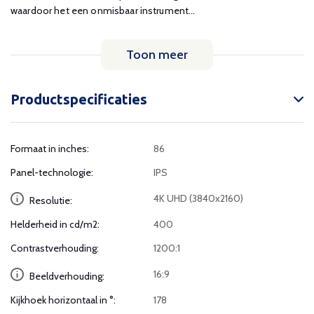
waardoor het een onmisbaar instrument...
Toon meer
Productspecificaties
Formaat in inches:
86
Panel-technologie:
IPS
4K UHD (3840x2160)
Resolutie:
Helderheid in cd/m2:
400
Contrastverhouding:
1200:1
16:9
Beeldverhouding:
Kijkhoek horizontaal in °:
178