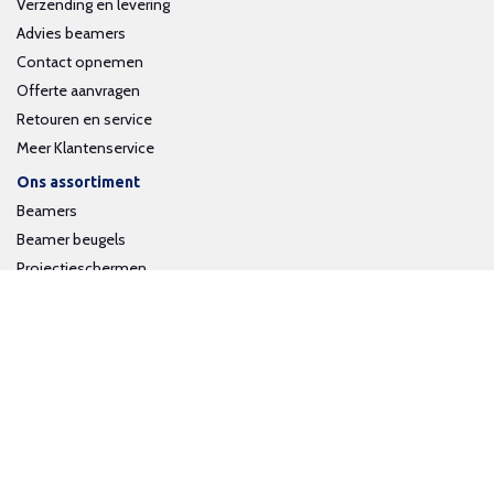
Verzending en levering
Advies beamers
Contact opnemen
Offerte aanvragen
Retouren en service
Meer Klantenservice
Ons assortiment
Beamers
Beamer beugels
Projectieschermen
Interactieve whiteboards
Volg ons op social media
Schrijf je in voor onze nieuwsbrief