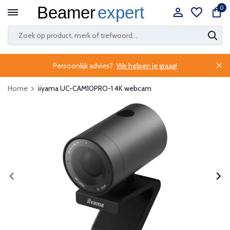
0
Persoonlijk advies?
We helpen je graag!
Home
iiyama UC-CAM10PRO-1 4K webcam