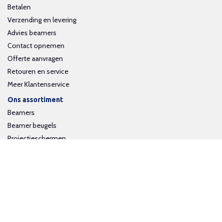
Betalen
Verzending en levering
Advies beamers
Contact opnemen
Offerte aanvragen
Retouren en service
Meer Klantenservice
Ons assortiment
Beamers
Beamer beugels
Projectieschermen
Interactieve whiteboards
Volg ons op social media
Schrijf je in voor onze nieuwsbrief