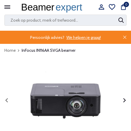
0
Persoonlijk advies?
We helpen je graag!
Home
InFocus IN116AA SVGA beamer