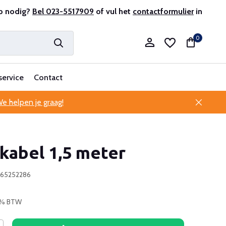
r en ervaren
p nodig?
Bel 023-5517909
Professionele klantenservice
of vul het
contactformulier
in
0
service
Contact
e helpen je graag!
Account aanmaken
kabel 1,5 meter
Account aanmaken
065252286
21% BTW