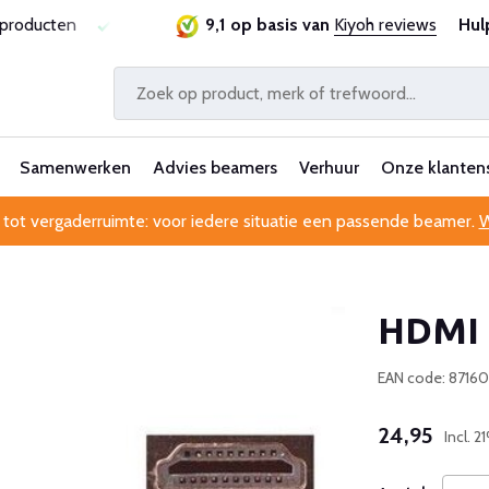
sproducten
Laagste prijsgarantie
9,1 op basis van
Al 25 jaar betrouwbaa
Kiyoh reviews
Hul
Samenwerken
Advies beamers
Verhuur
Onze klanten
 tot vergaderruimte: voor iedere situatie een passende beamer.
W
HDMI 
EAN code: 8716
24,95
Incl. 