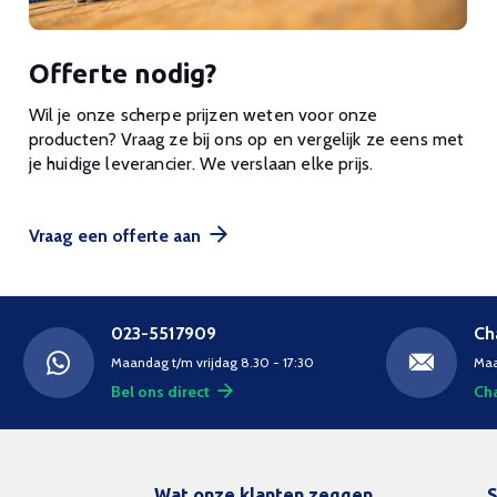
Offerte nodig?
Wil je onze scherpe prijzen weten voor onze
producten? Vraag ze bij ons op en vergelijk ze eens met
je huidige leverancier. We verslaan elke prijs.
Vraag een offerte aan
023-5517909
Ch
Maandag t/m vrijdag 8.30 - 17:30
Maa
Bel ons direct
Cha
Wat onze klanten zeggen
S