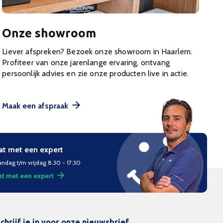
Onze showroom
Liever afspreken? Bezoek onze showroom in Haarlem.
Profiteer van onze jarenlange ervaring, ontvang
persoonlijk advies en zie onze producten live in actie.
Maak een afspraak
at met een expert
ndag t/m vrijdag 8.30 - 17:30
t met een expert
chrijf je in voor onze nieuwsbrief