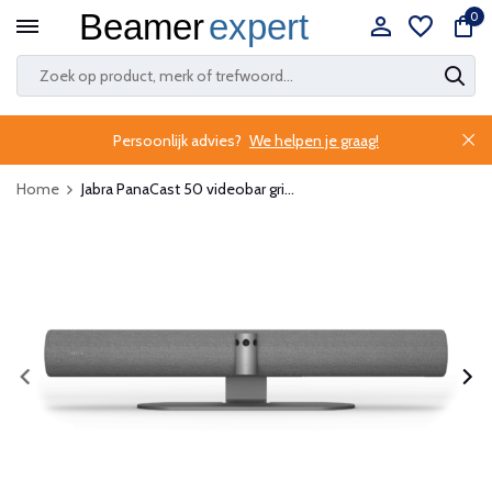
0
Persoonlijk advies?
We helpen je graag!
Home
Jabra PanaCast 50 videobar gri...