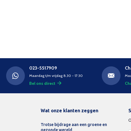
023-5517909
Ch
Maandag t/m vrijdag 8.30 - 17:30
Maa
Bel ons direct
Cha
Wat onze klanten zeggen
S
O
Trotse bijdrage aan een groene en
gezonde wereld