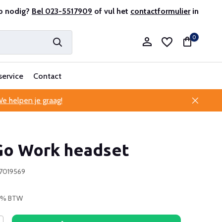
p nodig?
ofessionele klantenservice
Bel 023-5517909
of vul het
contactformulier
in
0
service
Contact
e helpen je graag!
Account aanmaken
Go Work headset
Account aanmaken
87019569
 21% BTW