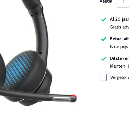
Aantal
Al 20 jaa
Gratis ad
Betaal alt
Is de pri
Uitsteken
Klanten
Vergelijk 