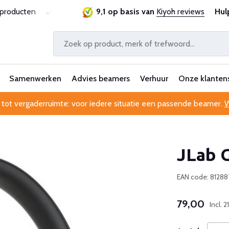
ste prijsgarantie
Al 25 jaar betrouwbaar en ervaren
9,1 op basis van
Kiyoh reviews
Hul
Pr
Samenwerken
Advies beamers
Verhuur
Onze klanten
 tot vergaderruimte: voor iedere situatie een passende beamer.
W
JLab 
EAN code: 8128
79,00
Incl.