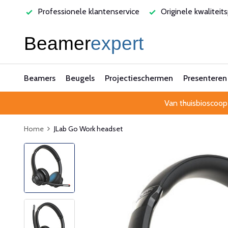
nele klantenservice
Originele kwaliteitsproducten
Laag
Beamers
Beugels
Projectieschermen
Presenteren
Van thuisbioscoop
Home
JLab Go Work headset