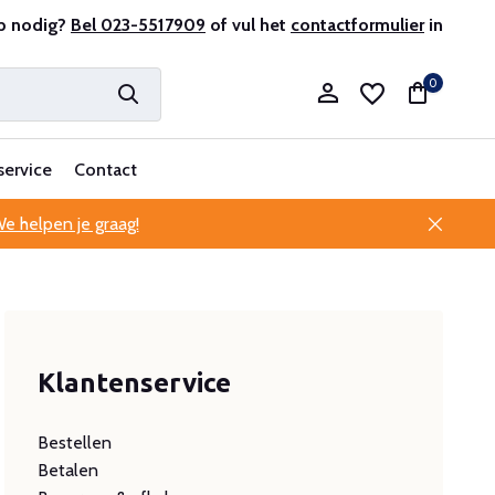
r en ervaren
p nodig?
Bel 023-5517909
Professionele klantenservice
of vul het
contactformulier
in
0
service
Contact
e helpen je graag!
Account aanmaken
Account aanmaken
Klantenservice
Bestellen
Betalen