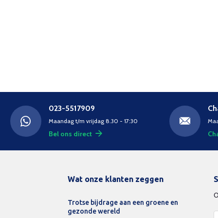
023-5517909
Ch
Maandag t/m vrijdag 8.30 - 17:30
Maa
Bel ons direct
Cha
Wat onze klanten zeggen
S
O
Trotse bijdrage aan een groene en
gezonde wereld