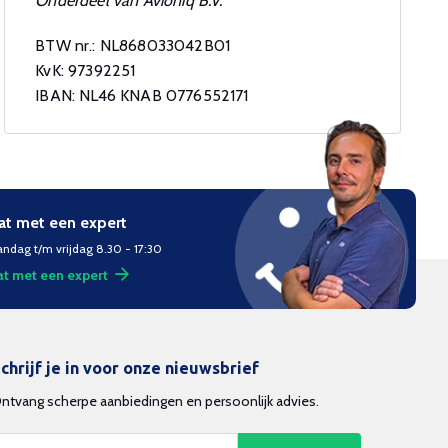
Onderdeel van Avioniq B.V.
BTW nr.: NL868033042B01
KvK: 97392251
IBAN: NL46 KNAB 0776552171
at met een expert
ndag t/m vrijdag 8.30 - 17:30
t met een expert
chrijf je in voor onze nieuwsbrief
ntvang scherpe aanbiedingen en persoonlijk advies.