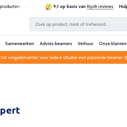
sproducten
Laagste prijsgarantie
9,1 op basis van
Al 25 jaar betrouwbaa
Kiyoh reviews
Hul
Samenwerken
Advies beamers
Verhuur
Onze klanten
 tot vergaderruimte: voor iedere situatie een passende beamer.
W
pert