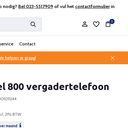
r en ervaren
p nodig?
Bel 023-5517909
Professionele klantenservice
of vul het
contactformulier
in
0
service
Contact
e helpen je graag!
Account aanmaken
el 800 vergadertelefoon
Account aanmaken
001011244
ncl. 21% BTW
per maand