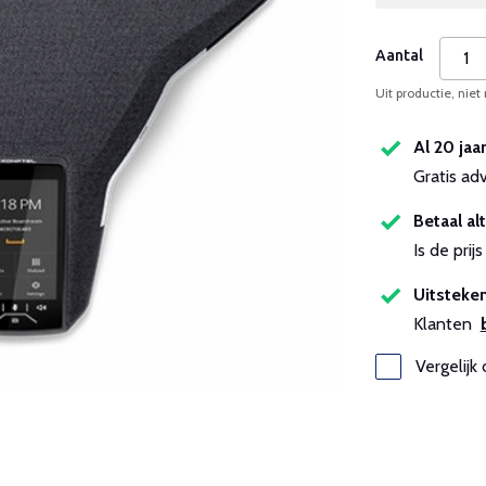
Aantal
Uit productie, niet
Al 20 jaa
Gratis ad
Betaal alt
Is de pri
Uitsteken
Klanten
Vergelijk 