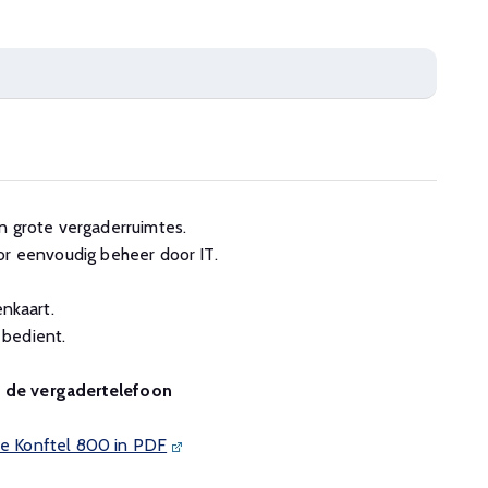
n grote vergaderruimtes.
or eenvoudig beheer door IT.
kaart.
 bedient.
n de vergadertelefoon
 de Konftel 800 in PDF