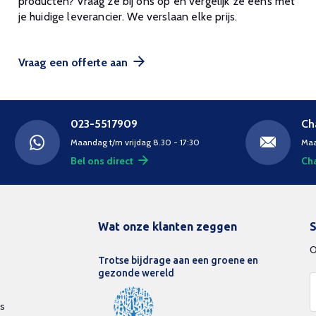
producten? Vraag ze bij ons op en vergelijk ze eens met
je huidige leverancier. We verslaan elke prijs.
Vraag een offerte aan
023-5517909
Ch
Maandag t/m vrijdag 8.30 - 17:30
Maa
Bel ons direct
Cha
Wat onze klanten zeggen
S
O
Trotse bijdrage aan een groene en
gezonde wereld
ds