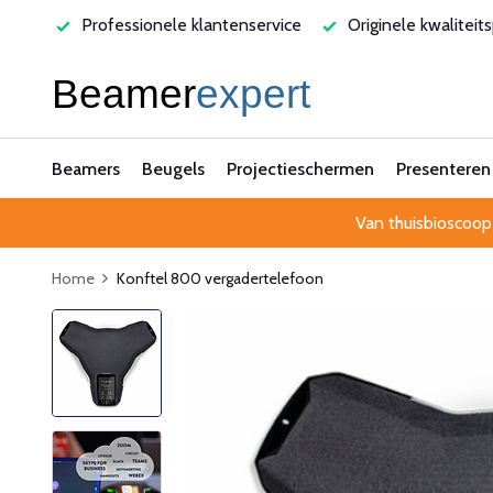
varen
Professionele klantenservice
Originele kwaliteit
Beamers
Beugels
Projectieschermen
Presenteren
Van thuisbioscoop
Home
Konftel 800 vergadertelefoon