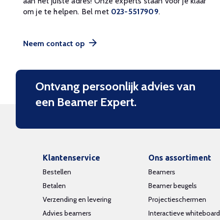
aan het juiste adres! Onze experts staan voor je klaar
om je te helpen. Bel met
023-5517909
.
Neem contact op
Ontvang persoonlijk advies van
een Beamer Expert.
Klantenservice
Ons assortiment
Bestellen
Beamers
Betalen
Beamer beugels
Verzending en levering
Projectieschermen
Advies beamers
Interactieve whiteboar