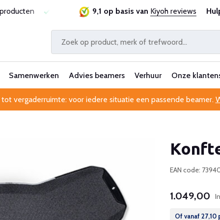
sproducten
Laagste prijsgarantie
9,1 op basis van
Al 25 jaar betrouwbaa
Kiyoh reviews
Hul
Samenwerken
Advies beamers
Verhuur
Onze klanten
 tot vergaderruimte: voor iedere situatie een passende beamer.
W
Konft
EAN code: 7394
1.049,00
I
Of vanaf
27,10