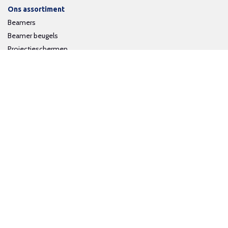
Ons assortiment
Beamers
Beamer beugels
Projectieschermen
Interactieve whiteboards
Volg ons op social media
Schrijf je in voor onze nieuwsbrief