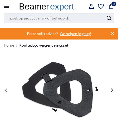
0
Persoonlijk advies?
We helpen je graag!
Home
Konftel Ego vergrendelingsset