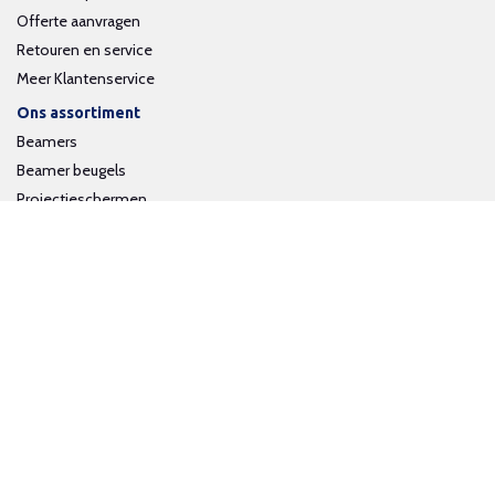
Offerte aanvragen
Retouren en service
Meer Klantenservice
Ons assortiment
Beamers
Beamer beugels
Projectieschermen
Interactieve whiteboards
Volg ons op social media
Schrijf je in voor onze nieuwsbrief