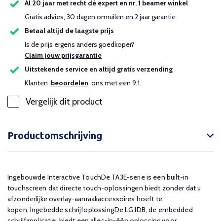
Al 20 jaar met recht dé expert en nr. 1 beamer winkel
Gratis advies, 30 dagen omruilen en 2 jaar garantie
Betaal altijd de laagste prijs
Is de prijs ergens anders goedkoper?
Claim jouw prijsgarantie
Uitstekende service en altijd gratis verzending
Klanten
beoordelen
ons met een 9,1.
Vergelijk dit product
Productomschrijving
Ingebouwde Interactive TouchDe TA3E-serie is een built-in
touchscreen dat directe touch-oplossingen biedt zonder dat u
afzonderlijke overlay-aanraakaccessoires hoeft te
kopen. Ingebedde schrijfoplossingDe LG IDB, de embedded
schrijfapplicatie, biedt een alles-in-één oplossing voor