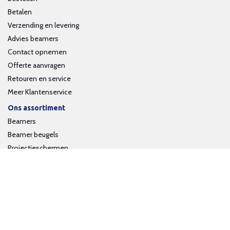
Betalen
Verzending en levering
Advies beamers
Contact opnemen
Offerte aanvragen
Retouren en service
Meer Klantenservice
Ons assortiment
Beamers
Beamer beugels
Projectieschermen
Interactieve whiteboards
Volg ons op social media
Schrijf je in voor onze nieuwsbrief