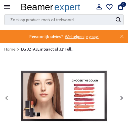
0
Persoonlijk advies?
We helpen je graag!
Home
LG 32TA3E interactief 32" Full...