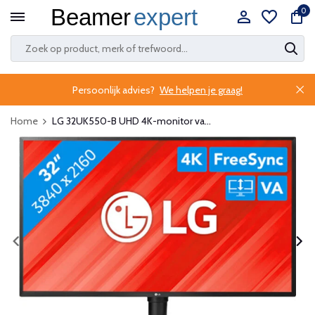
0
Persoonlijk advies?
We helpen je graag!
Home
LG 32UK550-B UHD 4K-monitor va...