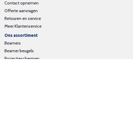
Contact opnemen
Offerte aanvragen
Retouren en service
Meer Klantenservice
Ons assortiment
Beamers
Beamer beugels
Projectieschermen
Interactieve whiteboards
Volg ons op social media
Schrijf je in voor onze nieuwsbrief