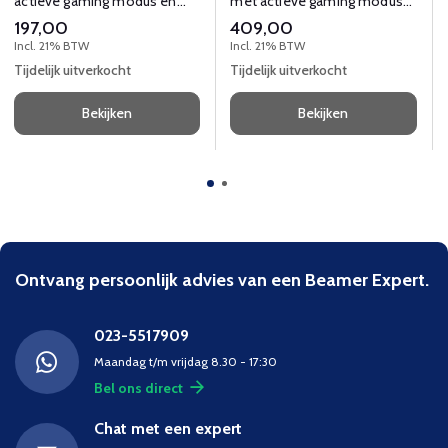
actieve gaming modus en
met actieve gaming modus
lage responstijd.
en lage responstijd.
197,00
409,00
Incl. 21% BTW
Incl. 21% BTW
Tijdelijk uitverkocht
Tijdelijk uitverkocht
Bekijken
Bekijken
Ontvang persoonlijk advies van een Beamer Expert.
023-5517909
Maandag t/m vrijdag 8.30 - 17:30
Bel ons direct
Chat met een expert