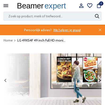
0
Persoonlijk advies?
We helpen je graag!
Home
LG 49XS4F 49 inch Full HD moni...