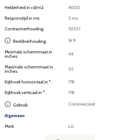
Helderheid in cd/m2:
4000
Responstijd in ms:
5 ms
Contrastverhouding:
1200:1
16:9
Beeldverhouding:
Minimale schermmaat in
49
inches:
Maximale schermmaat in
55
inches:
Kijkhoek horizontaal in °:
178
Kijkhoek verticaal in °:
178
Commercieel
Gebruik:
Algemeen
Merk:
LG