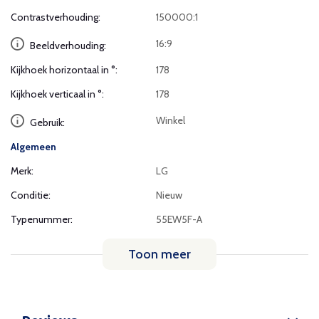
Contrastverhouding:
150000:1
16:9
Beeldverhouding:
Kijkhoek horizontaal in °:
178
Kijkhoek verticaal in °:
178
Winkel
Gebruik:
Algemeen
Merk:
LG
Conditie:
Nieuw
Typenummer:
55EW5F-A
Toon meer