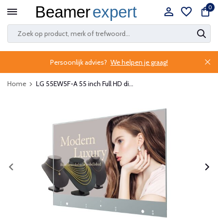
0
Persoonlijk advies?
We helpen je graag!
Home
LG 55EW5F-A 55 inch Full HD di...