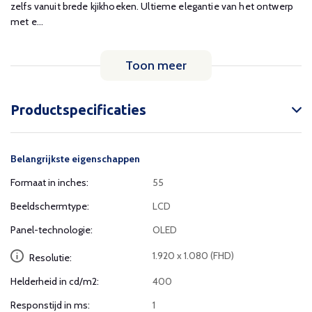
zelfs vanuit brede kjikhoeken. Ultieme elegantie van het ontwerp
met e...
Toon meer
Productspecificaties
Belangrijkste eigenschappen
Formaat in inches:
55
Beeldschermtype:
LCD
Panel-technologie:
OLED
1.920 x 1.080 (FHD)
Resolutie:
Helderheid in cd/m2:
400
Responstijd in ms:
1