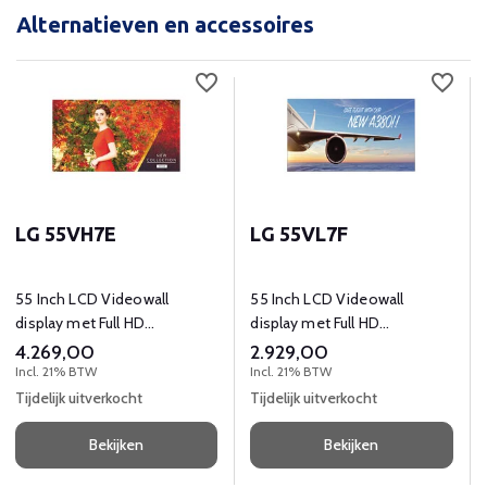
Alternatieven en accessoires
LG 55VH7E
LG 55VL7F
55 Inch LCD Videowall
55 Inch LCD Videowall
display met Full HD
display met Full HD
(1920x1080) resolutie
(1920x1080) resolutie
4.269,00
2.929,00
Incl. 21% BTW
Incl. 21% BTW
Tijdelijk uitverkocht
Tijdelijk uitverkocht
Bekijken
Bekijken