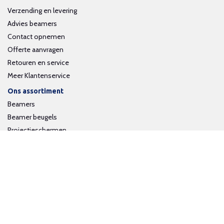
Verzending en levering
Advies beamers
Contact opnemen
Offerte aanvragen
Retouren en service
Meer Klantenservice
Ons assortiment
Beamers
Beamer beugels
Projectieschermen
Interactieve whiteboards
Volg ons op social media
Schrijf je in voor onze nieuwsbrief