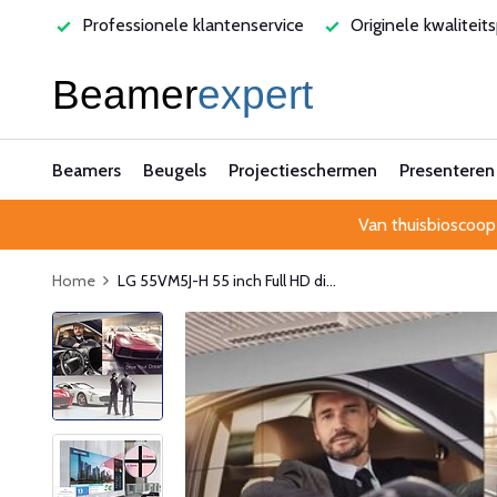
lantenservice
Originele kwaliteitsproducten
Laagste pri
Beamers
Beugels
Projectieschermen
Presenteren
Van thuisbioscoop
Home
LG 55VM5J-H 55 inch Full HD di...