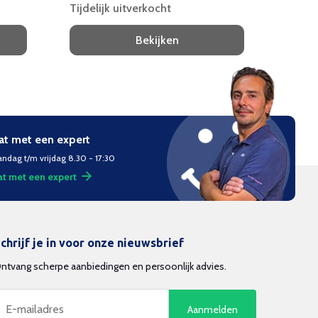
Tijdelijk uitverkocht
Tijdel
Bekijken
at met een expert
ndag t/m vrijdag 8.30 - 17:30
t met een expert
chrijf je in voor onze nieuwsbrief
ntvang scherpe aanbiedingen en persoonlijk advies.
Aanmelden