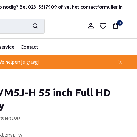
onele klantenservice
p nodig?
Bel 023-5517909
of vul het
contactformulier
in
0
service
Contact
e helpen je graag!
Account aanmaken
VM5J-H 55 inch Full HD
Account aanmaken
y
6091407696
ncl. 21% BTW