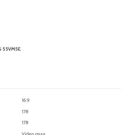
 LG 55VM5E.
16:9
178
178
Video muur