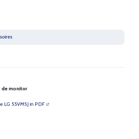
soires
n de monitor
 de LG 55VM5J in PDF