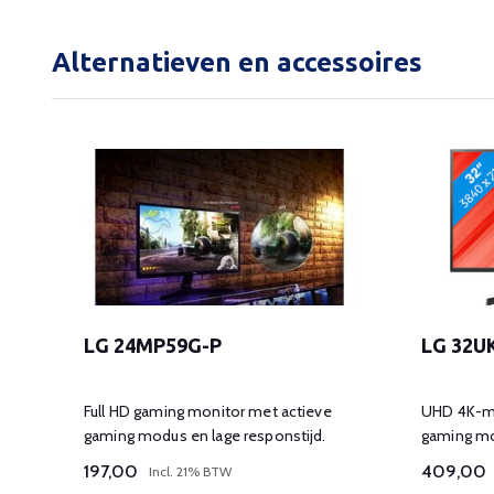
Alternatieven en accessoires
LG 24MP59G-P
LG 32U
Full HD gaming monitor met actieve
UHD 4K-mo
gaming modus en lage responstijd.
gaming mo
197,00
409,00
Incl. 21% BTW