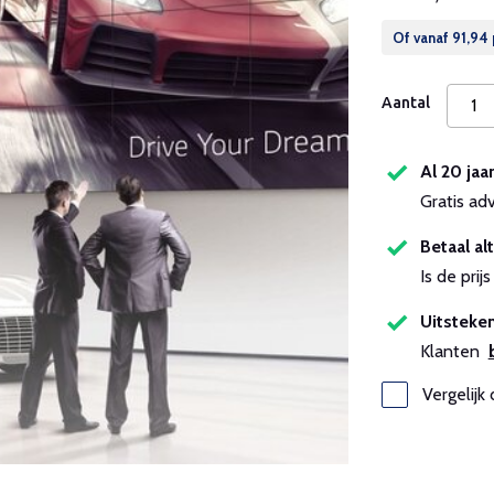
Of vanaf
91,94
Aantal
Al 20 jaa
Gratis ad
Betaal alt
Is de pri
Uitsteken
Klanten
Vergelijk 