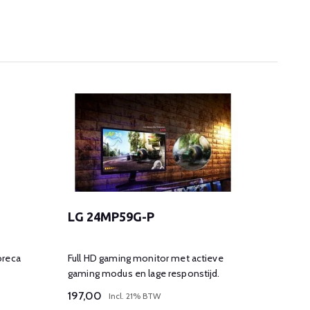
LG 24MP59G-P
LG 3
Full HD gaming monitor met actieve
UHD 4K
gaming modus en lage responstijd.
gaming
197,00
409,
Incl. 21% BTW