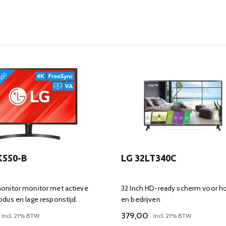
K550-B
LG 32LT340C
nitor monitor met actieve
32 Inch HD-ready scherm voor horeca
dus en lage responstijd.
en bedrijven
379,00
Incl. 21% BTW
Incl. 21% BTW