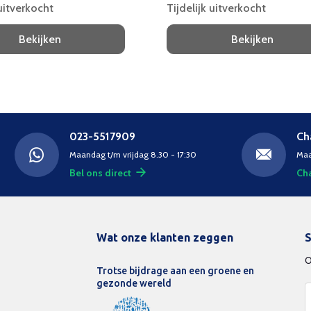
 uitverkocht
Tijdelijk uitverkocht
Bekijken
Bekijken
023-5517909
Ch
Maandag t/m vrijdag 8.30 - 17:30
Maa
Bel ons direct
Cha
Wat onze klanten zeggen
S
O
Trotse bijdrage aan een groene en
gezonde wereld