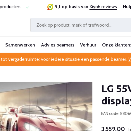
jsgarantie
Al 25 jaar betrouwbaar en ervaren
9,1 op basis van
Kiyoh reviews
Professi
Hul
Samenwerken
Advies beamers
Verhuur
Onze klanten
 tot vergaderruimte: voor iedere situatie een passende beamer.
W
LG 55
displa
EAN code: 880
3.559,00
I