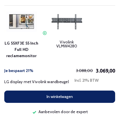
Vivolink
LG 55XF3E 55 Inch
VLMW4280
Full HD
reclamemonitor
3.069,00
Je bespaart 21%
3.088,00
Incl. 21% BTW
LG display met Vivolink wandbeugel
In winkelwagen
Aanbevolen door de expert