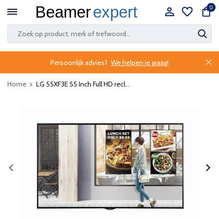
0
Persoonlijk advies?
We helpen je graag!
Home
LG 55XF3E 55 Inch Full HD recl...