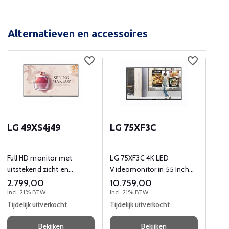
Alternatieven en accessoires
LG 49XS4j49
LG 75XF3C
Bos
Full HD monitor met
LG 75XF3C 4K LED
Gece
uitstekend zicht en
Videomonitor in 55 Inch
kabe
extreme helderheid.
met grote heldeiheid
voor
2.799,00
10.759,00
79,
Vide
Incl. 21% BTW
Incl. 21% BTW
Incl.
Tijdelijk uitverkocht
Tijdelijk uitverkocht
Tijde
Bekijken
Bekijken