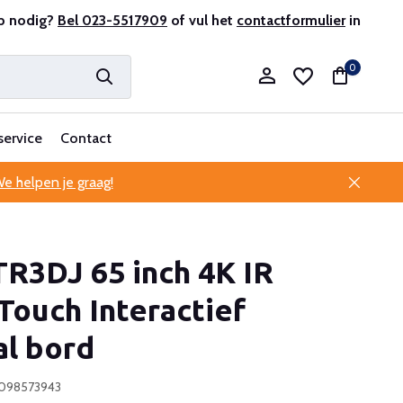
r en ervaren
p nodig?
Bel 023-5517909
Professionele klantenservice
of vul het
contactformulier
in
0
service
Contact
e helpen je graag!
Account aanmaken
R3DJ 65 inch 4K IR
Account aanmaken
Touch Interactief
al bord
6098573943