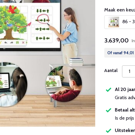
Maak een keuz
86 - 3
3.639,00
I
Of vanaf
94,01
Aantal
Al 20 jaa
Gratis ad
Betaal alt
Is de pri
Uitsteken