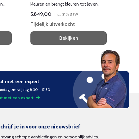
en
kleuren en brengt kleuren tot leven.
HD (19
5.849,00
2.929
Incl. 21% BTW
Tijdelijk uitverkocht
Tijdel
Bekijken
at met een expert
ndag t/m vrijdag 8.30 - 17:30
t met een expert
chrijf je in voor onze nieuwsbrief
ntvang scherpe aanbiedingen en persoonlijk advies.