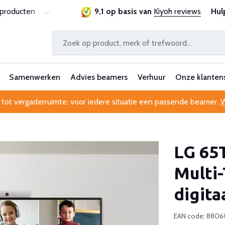
sproducten
Laagste prijsgarantie
9,1 op basis van
Al 25 jaar betrouwbaa
Kiyoh reviews
Hul
Samenwerken
Advies beamers
Verhuur
Onze klanten
 tot vergaderruimte: voor iedere situatie een passende beamer.
W
LG 65T
Multi-
digita
EAN code: 880