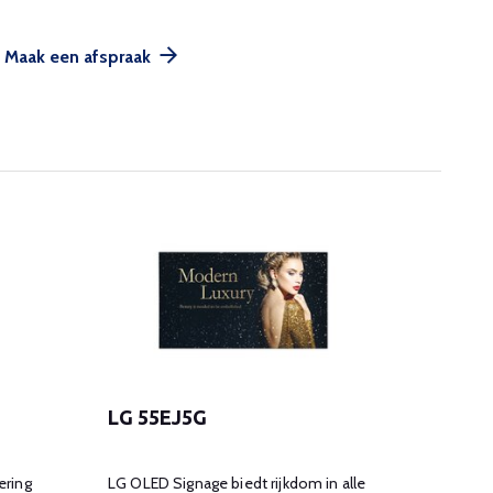
Maak een afspraak
LG 55EJ5G
LG 5
ering
LG OLED Signage biedt rijkdom in alle
55 Inc