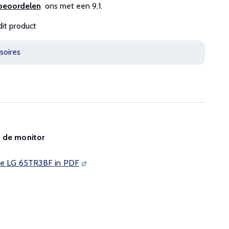
beoordelen
ons met een 9,1.
dit product
soires
n de monitor
 de LG 65TR3BF in PDF