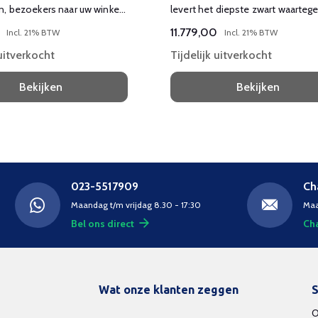
, bezoekers naar uw winkel
levert het diepste zwart waarteg
 de naamsbekendheid
kleuren tot leven komen.
11.779,00
Incl. 21% BTW
Incl. 21% BTW
 uitverkocht
Tijdelijk uitverkocht
Bekijken
Bekijken
023-5517909
Ch
Maandag t/m vrijdag 8.30 - 17:30
Maa
Bel ons direct
Cha
Wat onze klanten zeggen
S
O