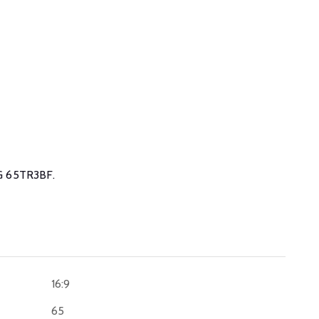
 LG 65TR3BF.
16:9
65