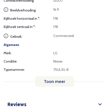
Contrastverhouding:
1200:1
16:9
Beeldverhouding:
Kijkhoek horizontaal in °:
178
Kijkhoek verticaal in °:
178
Commercieel
Gebruik:
Algemeen
Merk:
LG
Conditie:
Nieuw
Typenummer:
75UL3G-B
Toon meer
Reviews