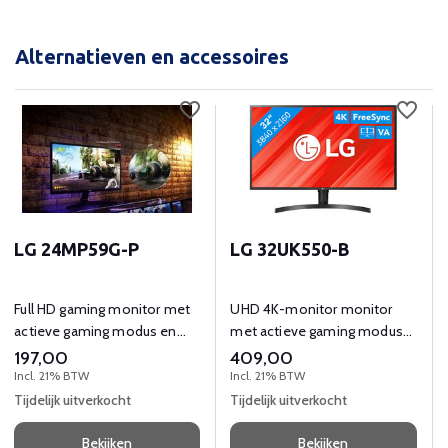
Alternatieven en accessoires
LG 24MP59G-P
LG 32UK550-B
Full HD gaming monitor met
UHD 4K-monitor monitor
actieve gaming modus en
met actieve gaming modus
lage responstijd.
en lage responstijd.
197,00
409,00
Incl. 21% BTW
Incl. 21% BTW
Tijdelijk uitverkocht
Tijdelijk uitverkocht
Bekijken
Bekijken