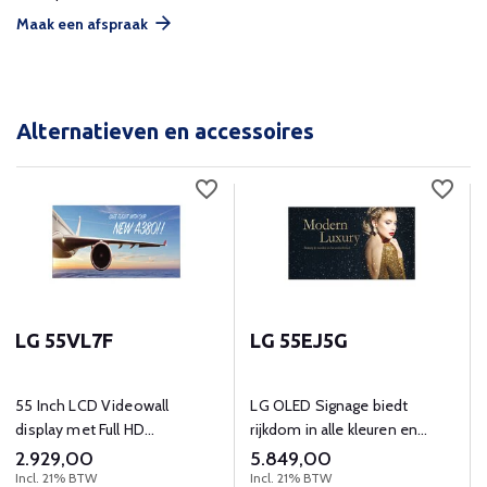
Maak een afspraak
Alternatieven en accessoires
LG 55VL7F
LG 55EJ5G
55 Inch LCD Videowall
LG OLED Signage biedt
display met Full HD
rijkdom in alle kleuren en
(1920x1080) resolutie
brengt kleuren tot leven.
2.929,00
5.849,00
Incl. 21% BTW
Incl. 21% BTW