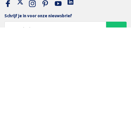
Schrijf je in voor onze nieuwsbrief
Trotse bijdrage aan een groene en gezonde wereld
Inloggen
Algemene voorwaarden
Privacy Policy
Betaalmethodes
Beamerlampenexpert
© Copyright 2026 Beamerexpert - Powered by Lightspeed