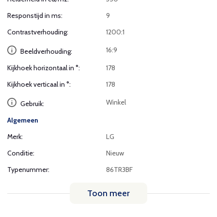
Responstijd in ms:
9
Contrastverhouding:
1200:1
16:9
Beeldverhouding:
Kijkhoek horizontaal in °:
178
Kijkhoek verticaal in °:
178
Winkel
Gebruik:
Algemeen
Merk:
LG
Conditie:
Nieuw
Typenummer:
86TR3BF
Toon meer