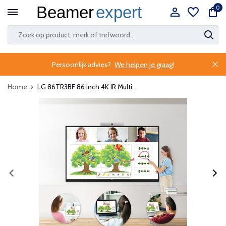
0
Persoonlijk advies?
We helpen je graag!
Home
LG 86TR3BF 86 inch 4K IR Multi...