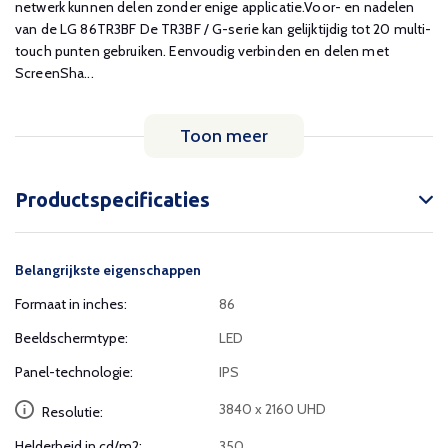
netwerk kunnen delen zonder enige applicatie.Voor- en nadelen
van de LG 86TR3BF De TR3BF / G-serie kan gelijktijdig tot 20 multi-
touch punten gebruiken. Eenvoudig verbinden en delen met
ScreenSha...
Toon meer
Productspecificaties
Belangrijkste eigenschappen
Formaat in inches:
86
Beeldschermtype:
LED
Panel-technologie:
IPS
3840 x 2160 UHD
Resolutie:
Helderheid in cd/m2:
350