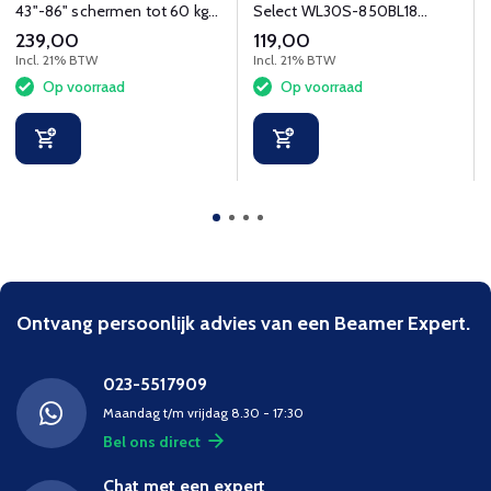
43"-86" schermen tot 60 kg,
Select WL30S-850BL18
met kantel- en zwenkfunctie.
vlakke wandsteun voor 43-
239,00
119,00
98" schermen - Zwart
Incl. 21% BTW
Incl. 21% BTW
Op voorraad
Op voorraad
Ontvang persoonlijk advies van een Beamer Expert.
023-5517909
Maandag t/m vrijdag 8.30 - 17:30
Bel ons direct
Chat met een expert