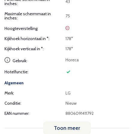
43
inches:
Maximale schermmaat in
75
inches:
Hoogteverstelling:
Kijkhoek horizontaal in °:
178°
Kijkhoek verticaal in °:
178°
Horeca
Gebruik:
Hotelfunctie:
Algemeen
Merk:
LG
Conditie:
Nieuw
EAN nummer:
8806091411792
Toon meer