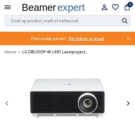
0
Persoonlijk advies?
We helpen je graag!
Home
LG DBU510P 4K UHD Laserproject...