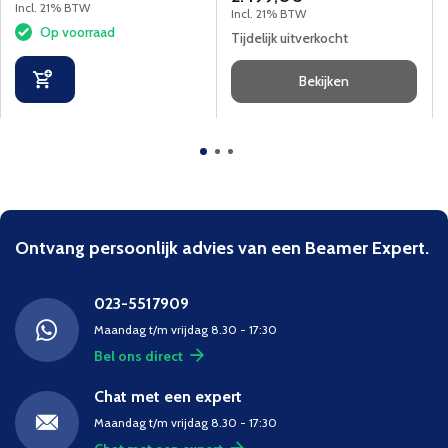
(1920x1080) resolutie.
mogelijk.
Incl. 21% BTW
Incl. 21% BTW
Op voorraad
Tijdelijk uitverkocht
Bekijken
Ontvang persoonlijk advies van een Beamer Expert.
023-5517909
Maandag t/m vrijdag 8.30 - 17:30
Bel ons direct
Chat met een expert
Maandag t/m vrijdag 8.30 - 17:30