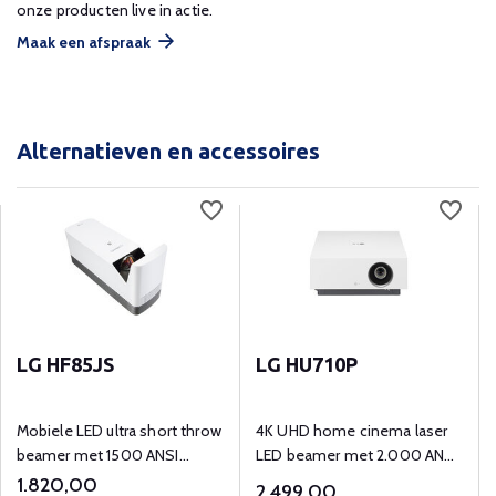
onze producten live in actie.
Maak een afspraak
Alternatieven en accessoires
LG HF85JS
LG HU710P
Mobiele LED ultra short throw
4K UHD home cinema laser
beamer met 1500 ANSI
LED beamer met 2.000 ANSI
lumens en Full HD
lumen. Projectie tot 300 inch
1.820,00
2.499,00