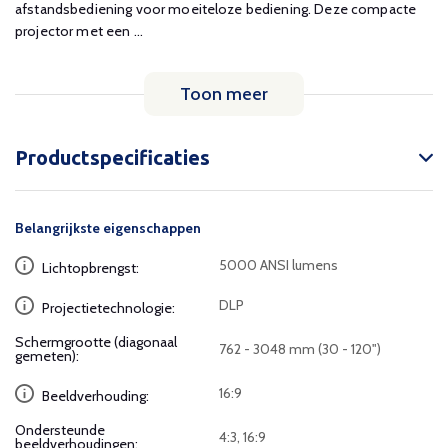
afstandsbediening voor moeiteloze bediening. Deze compacte
projector met een ...
Toon meer
Productspecificaties
Belangrijkste eigenschappen
5000 ANSI lumens
Lichtopbrengst:
DLP
Projectietechnologie:
Schermgrootte (diagonaal
762 - 3048 mm (30 - 120")
gemeten):
16:9
Beeldverhouding:
Ondersteunde
4:3, 16:9
beeldverhoudingen: